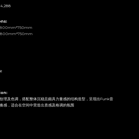
¥4,288
ns: 
*800mm*750mm
*800mm*750mm
:
ion:
纹理及色调，搭配整体沉稳且颇具力量感的结构造型，呈现出Funk音
奏感，适合在空间中营造出质感及格调的氛围