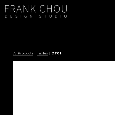
All Products
  |  
Tables
  |  
DT01