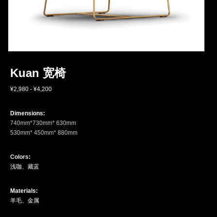
Kuan 宽椅
¥2,980 - ¥4,200
Dimensions: 
740mm*730mm* 630mm
530mm* 450mm* 880mm
Colors
:
浅咖、藏蓝
Materials:
羊毛、金属