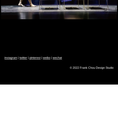
instagram
 | 
twitter
 | 
pinterest
 | 
weibo
 | 
wechat
© 2022 Frank Chou Design Studio