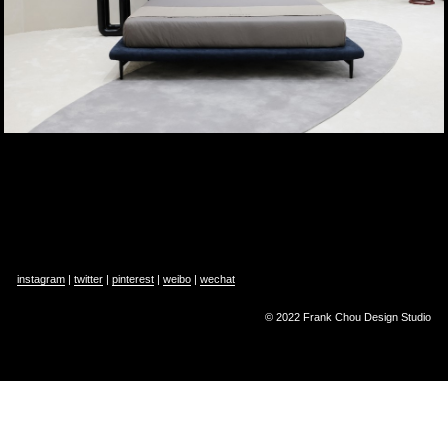
instagram
 | 
twitter
 | 
pinterest
 | 
weibo
 | 
wechat
© 2022 Frank Chou Design Studio