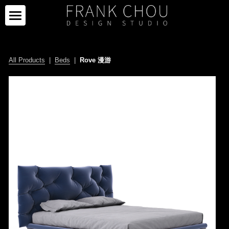
ICON
PARTNERS
All Products
  |  
Beds
  |  
Rove 漫游
PROJECTS
PARTNERS
COLLECTION
PROJECTS
CURATION
PRESS
COLLECTION
SPACE
LIMITED SERIES
ABOUT
NEWS
OTHERS
IMAGE GALLERY
PRESS CLIPPING
ABOUT
中文
SALE
CAREER
CONTACT